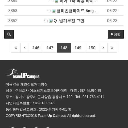
3854
비아그라 복용 타이밍, 언제 먹는 게 좋을까?
06.22
3853
글리벤클라미드 5mg X 120정 (당뇨병 치료제) 구…
06.22
3852
Q. 발기부전 고민
06.23
정렬
146
147
148
149
150
이용약관
개인정보처리방침
상호 : 주식회사 에스씨지스포츠아카데미
대표 : 엄기석,엄미정
주소 : 경기도 광주시 곤지암읍 경충대로 729
Tel :
031-763-4114
사업자등록번호 :
718-81-00546
통신판매업신고번호 :
2022-경기광주-0170
COPYRIGHT
2018
Team Up Campus
All rights reserved.