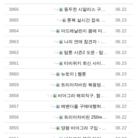
3866
동두천 시알리스 구매 사이트 - 시알리스 구매, 골드드…
06.22
3865
툰북 실시간 접속 주소 - 툰북 트위터 최신 주소 - …
06.23
3864
아드레날린이 몸에 미치는 놀라운 영향 - 성인약국
06.22
3863
나의 연애 참견자 - 웹툰 책
06.22
3862
탑툰 시즌2 오픈 - 탑툰 시즌2 최신 정보 - 탑툰 …
06.22
3861
티비위키 최신 사이트 바로가기
06.23
3860
뉴토끼 | 웹툰
06.23
3859
트리아자비린 복용방법 및 복용량 - 러시아 직구 우라몰…
06.23
3858
비아그라 해외직구, 합법적으로 구매하는 법 - 정력원
06.22
3857
메벤다졸 구매대행하는 방법 - 러시아 직구 우라몰 ul…
06.22
3856
트리아자비린 250mg x 20정 (항바이러스제, RN…
06.22
3855
양평 비아그라 구입 - 하나약국
06.22