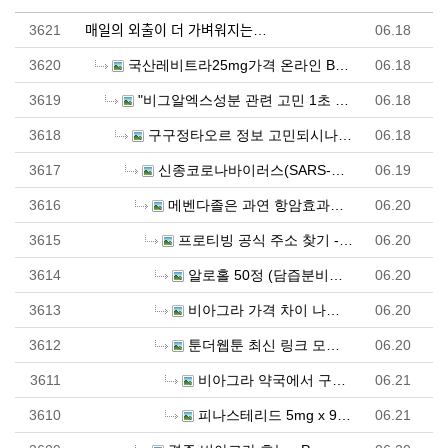
3621
매일의 외출이 더 가벼워지는…
06.18
3620
국산레비트라25mg가격 온라인 BEST 사이트 10 합…
06.18
3619
"비그알엑스성분 관련 고민 1초 해결! 이 사이트 하나…
06.18
3618
구구정타오르 정보 고민되시나요? 가장 좋은 5곳 추천해…
06.18
3617
신종코로나바이러스(SARS-CoV-2) 치료제는 아연?…
06.19
3616
메벤다졸은 과연 항암효과가 있는가? - 러시아 직구 우…
06.20
3615
프로티빙 공식 주소 찾기 - 프로티빙 먹튀 - 프로티빙…
06.20
3614
알로홀 50정 (담즙분비촉진제) 구매대행 - 러시아 …
06.20
3613
비아그라 가격 차이 나는 이유 완벽 정리
06.20
3612
툰더웹툰 최신 링크 모음 - 툰더웹툰 최신 대체 - 툰…
06.20
3611
비아그라 약국에서 구입가능한가요?
06.21
3610
피나스테리드 5mg x 90정 (탈모방지제) 구매대행 …
06.21