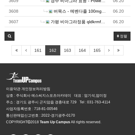
3609
경주 비아그라 효능 - Power man
06.20
3608
버목스 - 메벤다졸 100mg x 6정 (유럽산 C형 …
06.20
3607
가평 비아그라정품 qldkrmfkwjdvna
06.20
정렬
161
162
163
164
165
이용약관
개인정보처리방침
상호 : 주식회사 에스씨지스포츠아카데미
대표 : 엄기석,엄미정
주소 : 경기도 광주시 곤지암읍 경충대로 729
Tel :
031-763-4114
사업자등록번호 :
718-81-00546
통신판매업신고번호 :
2022-경기광주-0170
COPYRIGHT
2018
Team Up Campus
All rights reserved.