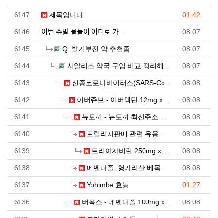
6147
제목입니다
01:42
6146
이번 주말 물놀이 어디로 가…
08.07
6145
Q. 발기부전 약 추천좀
08.07
6144
시알리스 약국 구입 비교 정리해볼 수 있는 사이트 여기…
08.07
6143
신종코로나바이러스(SARS-CoV-2) 치료제는 아연?…
08.08
6142
이버쥬브 - 이버멕틴 12mg x 100정 (구충제, …
08.08
6141
뉴토끼 - 뉴토끼 최신주소 안내
08.08
6140
프릴리지판매 관련 유용한 사이트 추천 - 비아센터
08.08
6139
트리아자비린 250mg x 20정 (항바이러스제, RN…
08.08
6138
메벤다졸, 헝가리산 베목스(VERMOX) 정보 - 러시…
08.08
6137
Yohimbe 효능
01:27
6136
버목스 - 메벤다졸 100mg x 6정 (유럽산 C형 …
08.08