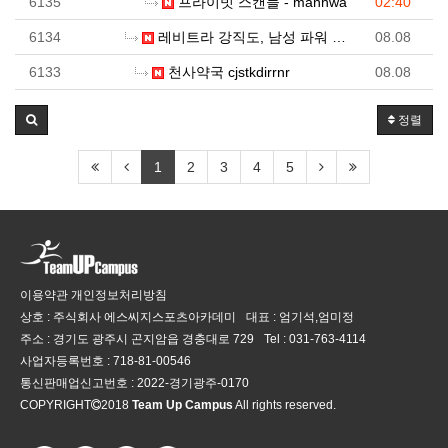
6135
프라이빗 스캔들 - manhwa
02:40
6134
레비트라 강직도, 남성 파워 업그레이드 방법
08.08
6133
천사약국 cjstkdirrnr
08.08
정렬
1
2
3
4
5
이용약관
개인정보처리방침
상호 : 주식회사 에스씨지스포츠아카데미
대표 : 엄기석,엄미정
주소 : 경기도 광주시 곤지암읍 경충대로 729
Tel :
031-763-4114
사업자등록번호 :
718-81-00546
통신판매업신고번호 :
2022-경기광주-0170
COPYRIGHT
2018
Team Up Campus
All rights reserved.