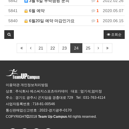
5842
3월 6일 무박캠핑 문의
1
2022.02.26
5841
6월 예약
1
2020.05.07
5840
6월20일 예약 마감인가요
1
2020.06.15
조회순
21
22
23
24
25
이용약관
개인정보처리방침
상호 : 주식회사 에스씨지스포츠아카데미
대표 : 엄기석,엄미정
주소 : 경기도 광주시 곤지암읍 경충대로 729
Tel :
031-763-4114
사업자등록번호 :
718-81-00546
통신판매업신고번호 :
2022-경기광주-0170
COPYRIGHT
2018
Team Up Campus
All rights reserved.