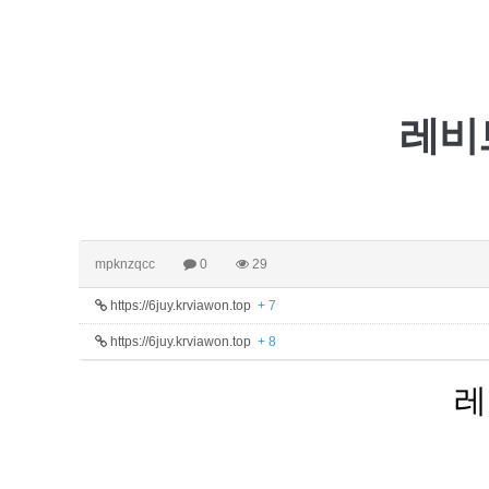
레비
mpknzqcc
0
29
https://6juy.krviawon.top
+ 7
https://6juy.krviawon.top
+ 8
레