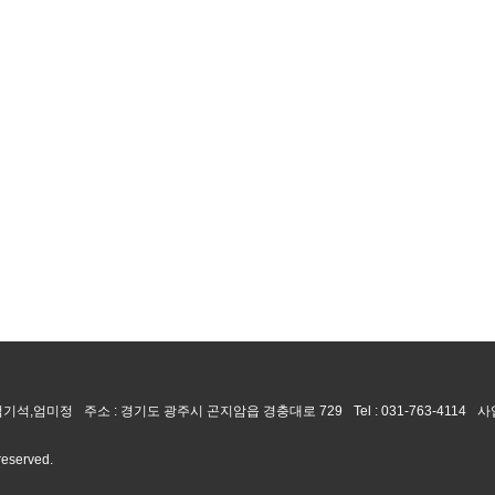
 엄기석,엄미정
주소 : 경기도 광주시 곤지암읍 경충대로 729
Tel :
031-763-4114
사
 reserved.