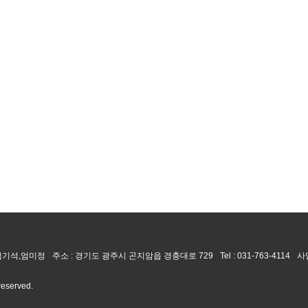
 엄기석,엄미정
주소 : 경기도 광주시 곤지암읍 경충대로 729
Tel :
031-763-4114
사
 reserved.