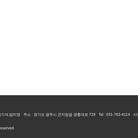
 엄기석,엄미정
주소 : 경기도 광주시 곤지암읍 경충대로 729
Tel :
031-763-4114
사
 reserved.