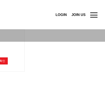
LOGIN
JOIN US
확인