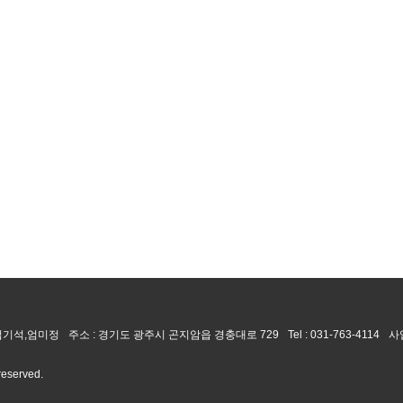
 엄기석,엄미정
주소 : 경기도 광주시 곤지암읍 경충대로 729
Tel :
031-763-4114
사
 reserved.