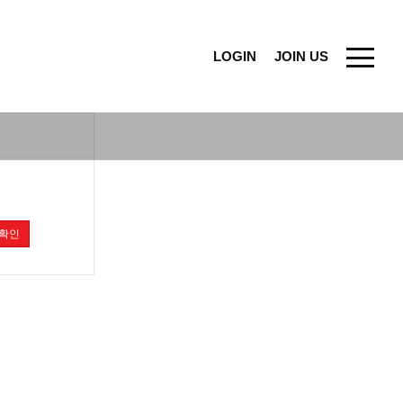
LOGIN
JOIN US
확인