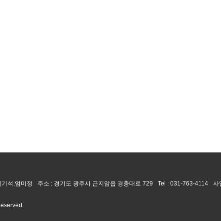
 엄기석,엄미정
주소 : 경기도 광주시 곤지암읍 경충대로 729
Tel :
031-763-4114
사
 reserved.